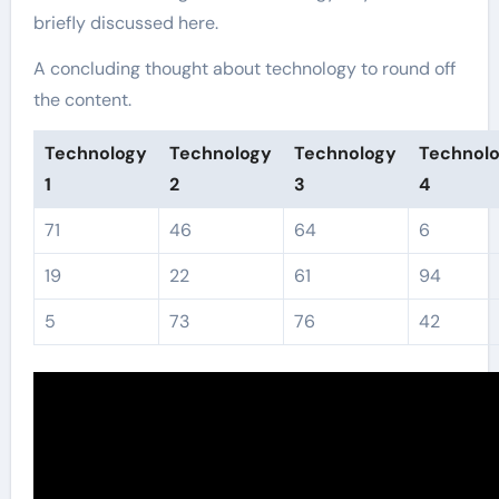
briefly discussed here.
A concluding thought about technology to round off
the content.
Technology
Technology
Technology
Technol
1
2
3
4
71
46
64
6
19
22
61
94
5
73
76
42