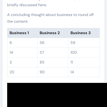
briefly discussed here.
A concluding thought about business to round off
the content.
Business 1
Business 2
Business 3
6
56
59
14
57
100
3
85
11
20
90
14