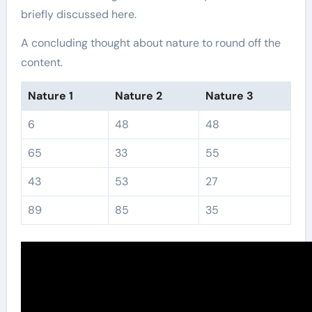
briefly discussed here.
A concluding thought about nature to round off the
content.
Nature 1
Nature 2
Nature 3
6
48
48
65
33
55
43
53
27
89
85
35