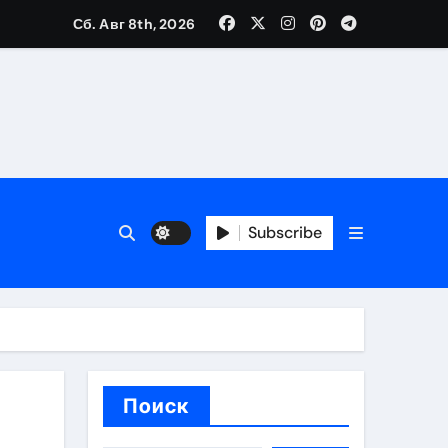
Сб. Авг 8th, 2026
вания ресниц и депиляции
тров
Subscribe
оприятий и обустройства мест отдыха
Поиск