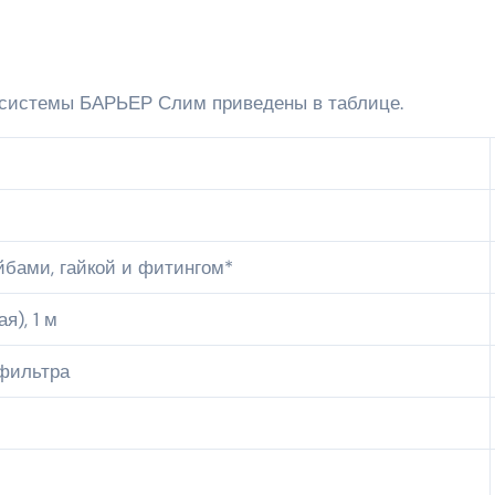
 системы БАРЬЕР Слим приведены в таблице.
йбами, гайкой и фитингом*
я), 1 м
 фильтра