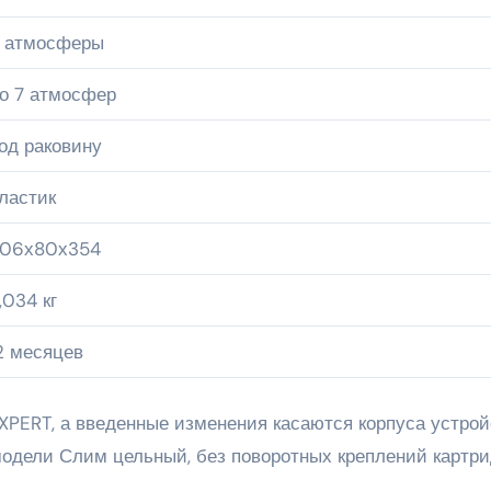
 атмосферы
о 7 атмосфер
од раковину
ластик
06х80х354
,034 кг
2 месяцев
PERT, а введенные изменения касаются корпуса устрой
модели Слим цельный, без поворотных креплений картри