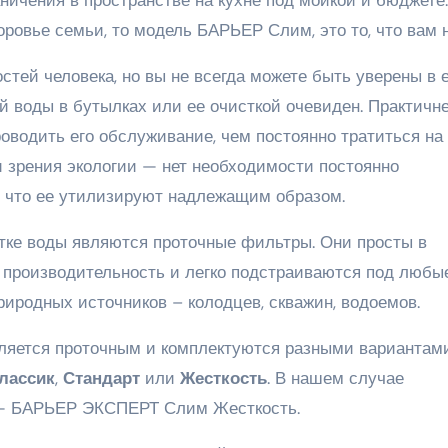
аничения в пространстве на кухне под мойкой и бюджете.
оровье семьи, то модель БАРЬЕР Слим, это то, что вам 
стей человека, но вы не всегда можете быть уверены в 
й воды в бутылках или ее очисткой очевиден. Практичн
роводить его обслуживание, чем постоянно тратиться на
и зрения экологии — нет необходимости постоянно
, что ее утилизируют надлежащим образом.
тке воды являются проточные фильтры. Они просты в
 производительность и легко подстраиваются под любы
риродных источников – колодцев, скважин, водоемов.
ляется проточным и комплектуются разными вариантам
лассик
,
Стандарт
или
Жесткость
. В нашем случае
 — БАРЬЕР ЭКСПЕРТ Слим Жесткость.