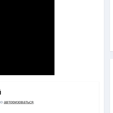
й
мо
авторизоваться
.