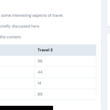
s some interesting aspects of travel.
 briefly discussed here.
the content.
Travel 3
96
44
14
89