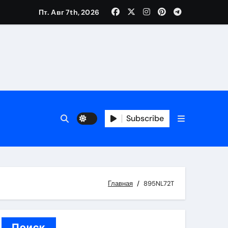
Пт. Авг 7th, 2026
вания ресниц и депиляции
тров
Subscribe
оприятий и обустройства мест отдыха
Главная
895NL72T
Поиск