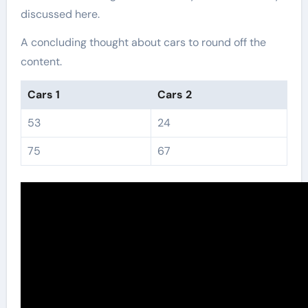
discussed here.
A concluding thought about cars to round off the
content.
Cars 1
Cars 2
53
24
75
67