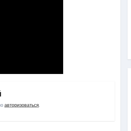
й
мо
авторизоваться
.