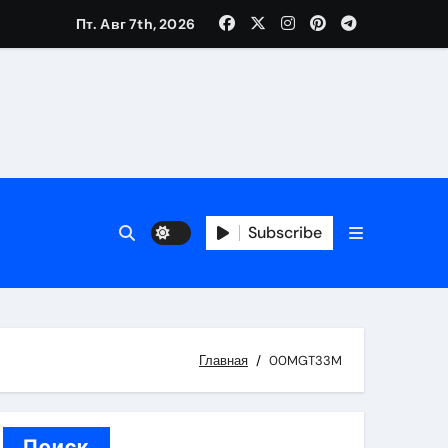
Пт. Авг 7th, 2026
вания ресниц и депиляции
тров
Subscribe
Главная
00MGT33M
оприятий и обустройства мест отдыха
Поиск