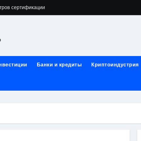
тров сертификации
астенных бра в виде факела с эффектом старины
ка и электрооборудование для ногтевого сервиса, наращи
о
для работы на объектах культурного наследия
ние базальтового теплоизоляционного шнура разных диаме
инвестиции
Банки и кредиты
Криптоиндустрия
 женской одежды: джемперы, брюки, куртки
сти для освоения актуальных профессий онлайн
арты для международных расчетов
ования данных назначение и виды
работ от проектной документации до противопожарных мер