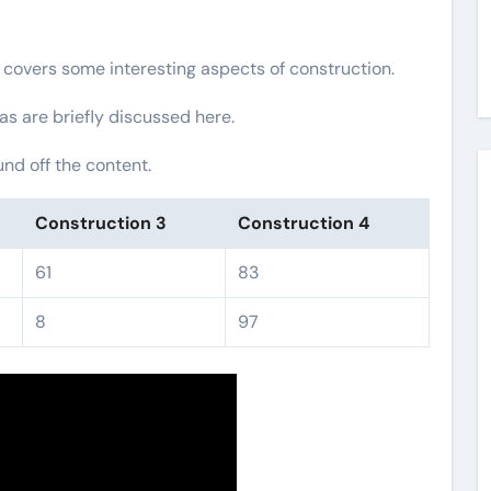
t covers some interesting aspects of construction.
as are briefly discussed here.
nd off the content.
Construction 3
Construction 4
61
83
8
97