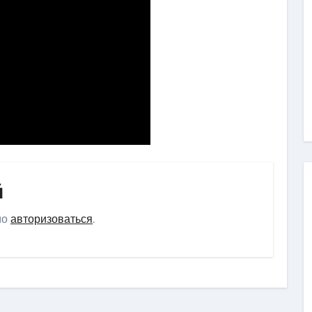
й
мо
авторизоваться
.