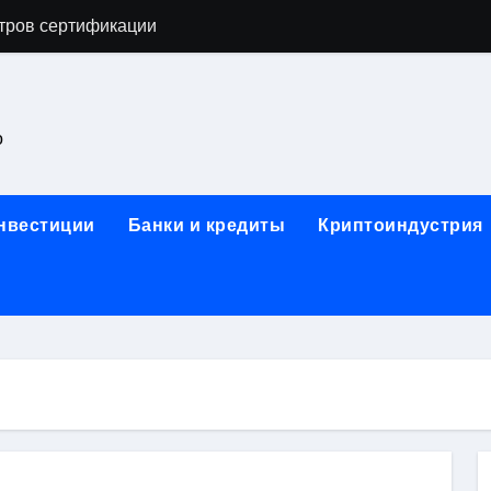
тров сертификации
астенных бра в виде факела с эффектом старины
ка и электрооборудование для ногтевого сервиса, наращи
о
для работы на объектах культурного наследия
ние базальтового теплоизоляционного шнура разных диаме
инвестиции
Банки и кредиты
Криптоиндустрия
 женской одежды: джемперы, брюки, куртки
сти для освоения актуальных профессий онлайн
арты для международных расчетов
ования данных назначение и виды
работ от проектной документации до противопожарных мер