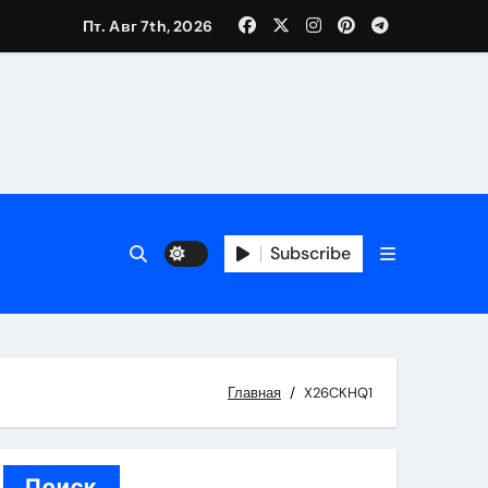
Пт. Авг 7th, 2026
вания ресниц и депиляции
тров
Subscribe
Главная
X26CKHQ1
оприятий и обустройства мест отдыха
Поиск