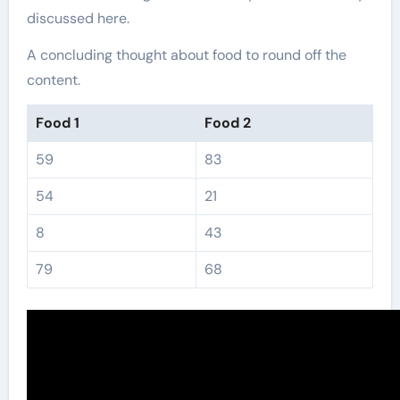
discussed here.
A concluding thought about food to round off the
content.
Food 1
Food 2
59
83
54
21
8
43
79
68