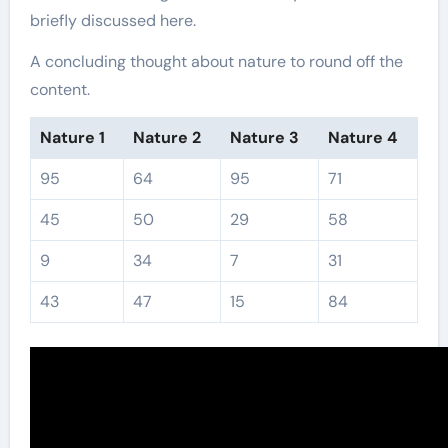
briefly discussed here.
A concluding thought about nature to round off the
content.
Nature 1
Nature 2
Nature 3
Nature 4
95
64
95
71
45
50
29
58
9
34
7
31
43
47
15
84