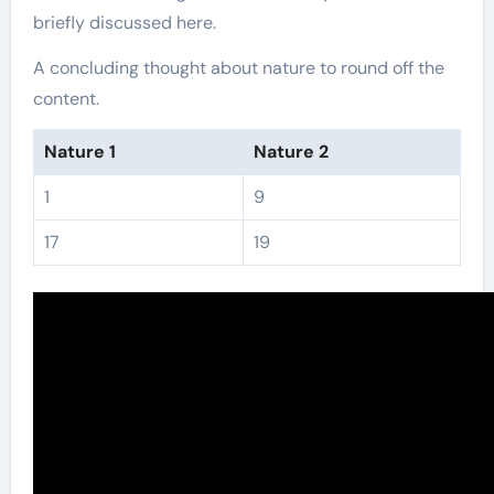
briefly discussed here.
A concluding thought about nature to round off the
content.
Nature 1
Nature 2
1
9
17
19