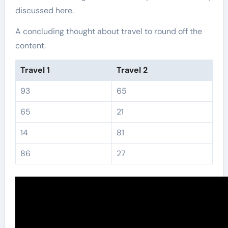
discussed here.
A concluding thought about travel to round off the
content.
Travel 1
Travel 2
93
65
65
21
14
81
86
27