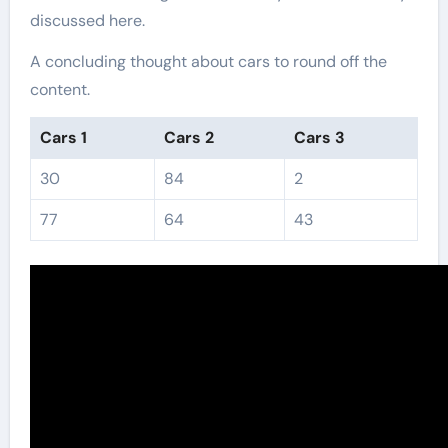
discussed here.
A concluding thought about cars to round off the
content.
Cars 1
Cars 2
Cars 3
30
84
2
77
64
43