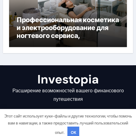
Профессиональная косметика
и электрооборудование для
ногтевого сервиса,
наращивания ресниц и
депиляции
Investopia
Расширение возможностей вашего финансового
путешествия
Этот сайт использует куки-файлы и другие технологии, чтобы помочь
вам в навигации, а также предоставить лучший пользовательский
опыт.
OK
Copyright © All rights reserved
|
Newsair
от
Themeansar
.