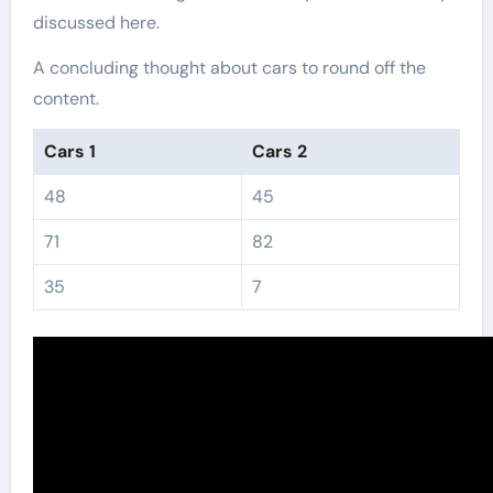
discussed here.
A concluding thought about cars to round off the
content.
Cars 1
Cars 2
48
45
71
82
35
7