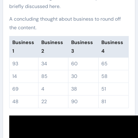
briefly discussed here.
A concluding thought about business to round off
the content.
Business
Business
Business
Business
1
2
3
4
93
34
60
65
14
85
30
58
69
4
38
51
48
22
90
81