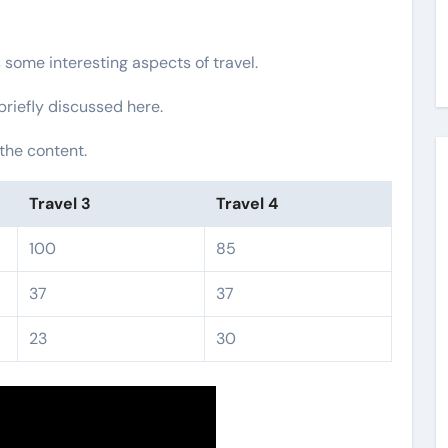
s some interesting aspects of travel.
 briefly discussed here.
the content.
Travel 3
Travel 4
100
85
37
37
23
30