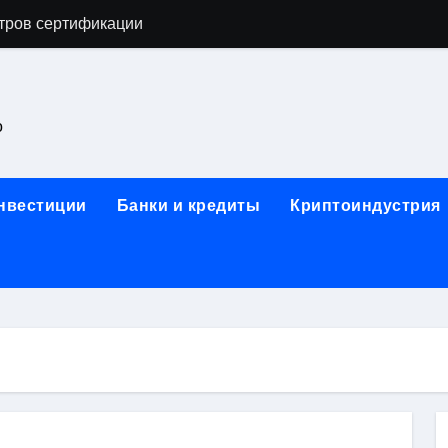
астенных бра в виде факела с эффектом старины
ка и электрооборудование для ногтевого сервиса, наращи
для работы на объектах культурного наследия
о
ние базальтового теплоизоляционного шнура разных диаме
 женской одежды: джемперы, брюки, куртки
инвестиции
Банки и кредиты
Криптоиндустрия
сти для освоения актуальных профессий онлайн
арты для международных расчетов
ования данных назначение и виды
работ от проектной документации до противопожарных мер