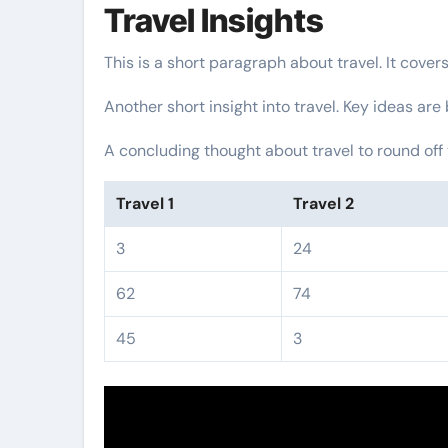
Travel Insights
This is a short paragraph about travel. It cover
Another short insight into travel. Key ideas are
A concluding thought about travel to round off 
Travel 1
Travel 2
3
24
62
74
45
3