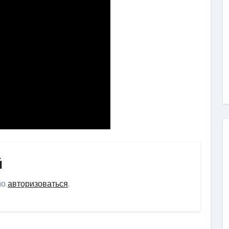
й
мо
авторизоваться
.