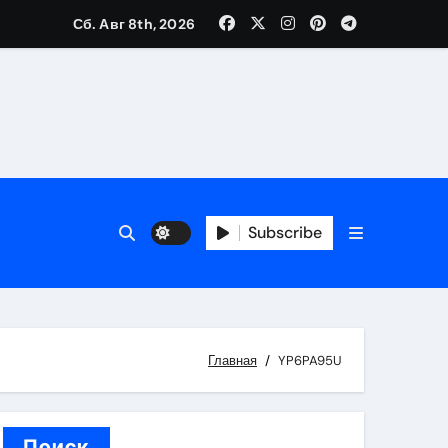
Сб. Авг 8th, 2026
вания ресниц и депиляции
тров
Subscribe
Главная
YP6PA95U
оприятий и обустройства мест отдыха
Поиск