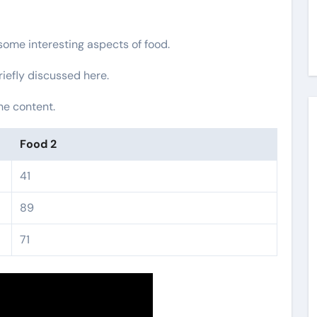
 some interesting aspects of food.
riefly discussed here.
he content.
Food 2
41
89
71