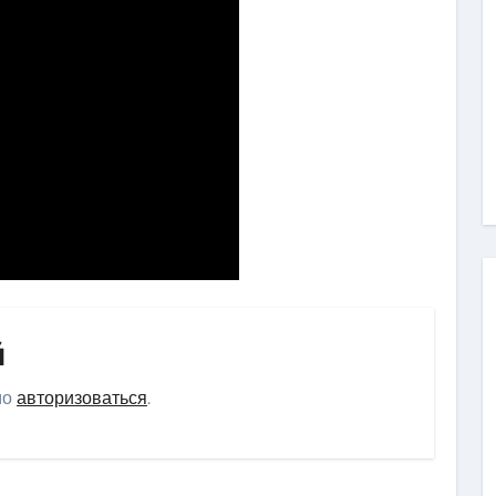
й
мо
авторизоваться
.