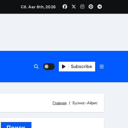
Сб. Авг 8th, 2026
вания ресниц и депиляции
тров
Subscribe
Главная
Буэнос-Айрес
оприятий и обустройства мест отдыха
Поиск