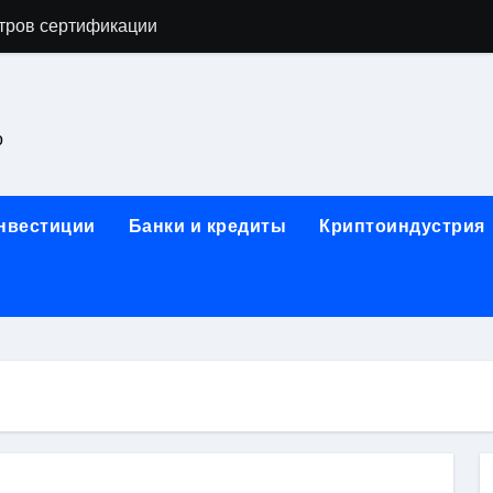
тров сертификации
астенных бра в виде факела с эффектом старины
ка и электрооборудование для ногтевого сервиса, наращи
о
для работы на объектах культурного наследия
ние базальтового теплоизоляционного шнура разных диаме
инвестиции
Банки и кредиты
Криптоиндустрия
 женской одежды: джемперы, брюки, куртки
сти для освоения актуальных профессий онлайн
арты для международных расчетов
ования данных назначение и виды
работ от проектной документации до противопожарных мер