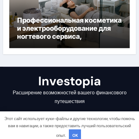
Профессиональная косметика
и электрооборудование для
ногтевого сервиса,
наращивания ресниц и
депиляции
Investopia
Расширение возможностей вашего финансового
путешествия
Этот сайт использует куки-файлы и другие технологии, чтобы помочь
вам в навигации, а также предоставить лучший пользовательский
опыт.
OK
Copyright © All rights reserved
|
Newsair
от
Themeansar
.