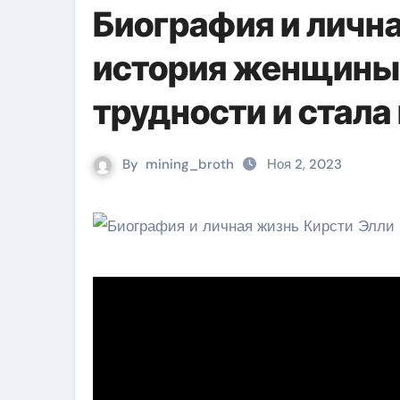
Биография и личн
история женщины
трудности и стал
By
mining_broth
Ноя 2, 2023