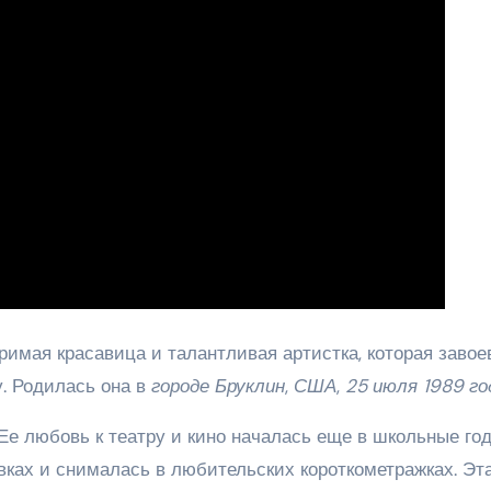
римая красавица и талантливая артистка, которая завое
. Родилась она в
городе Бруклин
,
США
,
25 июля 1989 го
 Ее любовь к театру и кино началась еще в школьные год
вках и снималась в любительских короткометражках. Эт