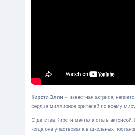
Кирсти Элли
– известная актриса, неповто
сердца миллионов зрителей по всему миру
С детства Кирсти мечтала стать актрисой.
когда она участвовала в школьных постано