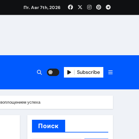
Пт. Авг 7th, 2026
вания ресниц и депиляции
тров
Subscribe
а воплощением успеха
оприятий и обустройства мест отдыха
Поиск