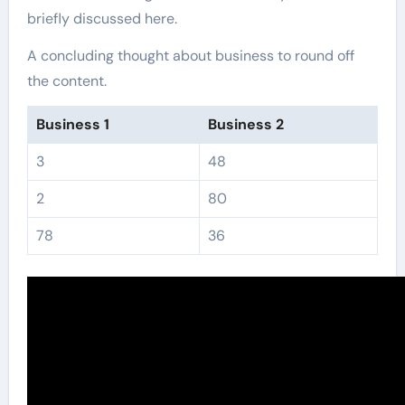
briefly discussed here.
A concluding thought about business to round off
the content.
Business 1
Business 2
3
48
2
80
78
36