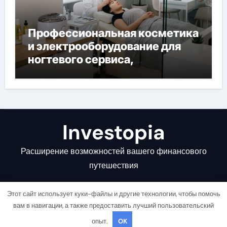
Профессиональная косметика
и электрооборудование для
ногтевого сервиса,
наращивания ресниц и
депиляции
Investopia
Расширение возможностей вашего финансового
путешествия
Этот сайт использует куки-файлы и другие технологии, чтобы помочь
вам в навигации, а также предоставить лучший пользовательский
опыт.
OK
Copyright © All rights reserved
|
Newsair
от
Themeansar
.