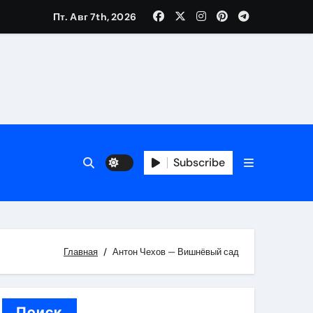
Пт. Авг 7th, 2026
вания ресниц и депиляции
тров
Subscribe
Главная
Антон Чехов — Вишнёвый сад
оприятий и обустройства мест отдыха
Поиск