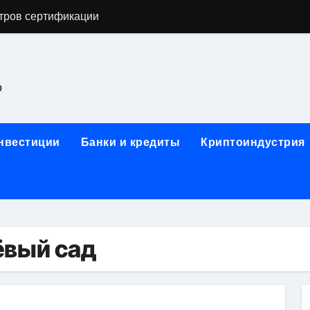
тров сертификации
астенных бра в виде факела с эффектом старины
ка и электрооборудование для ногтевого сервиса, наращи
о
для работы на объектах культурного наследия
ние базальтового теплоизоляционного шнура разных диаме
инвестиции
Банки и кредиты
Криптоиндустрия
 женской одежды: джемперы, брюки, куртки
сти для освоения актуальных профессий онлайн
арты для международных расчетов
ования данных назначение и виды
ёвый сад
работ от проектной документации до противопожарных мер