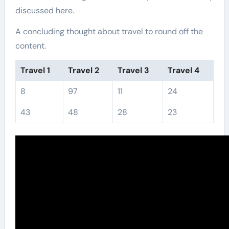
discussed here.
A concluding thought about travel to round off the
content.
Travel 1
Travel 2
Travel 3
Travel 4
8
97
11
24
43
48
28
23