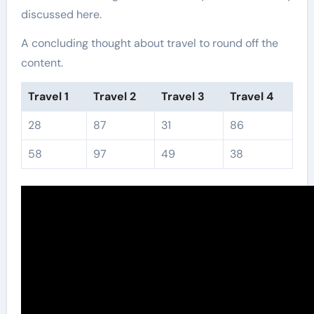
discussed here.
A concluding thought about travel to round off the
content.
Travel 1
Travel 2
Travel 3
Travel 4
28
87
31
86
58
97
49
38