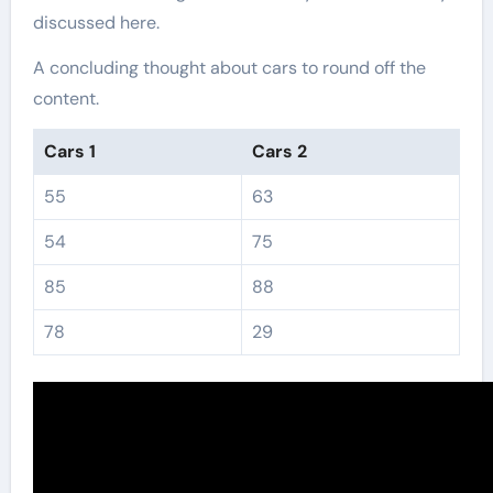
discussed here.
A concluding thought about cars to round off the
content.
Cars 1
Cars 2
55
63
54
75
85
88
78
29