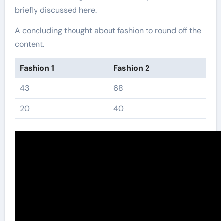
briefly discussed here.
A concluding thought about fashion to round off the
content.
Fashion 1
Fashion 2
43
68
20
40