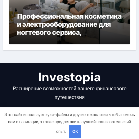
Профессиональная косметика
и электрооборудование для
ногтевого сервиса,
наращивания ресниц и
депиляции
Investopia
Расширение возможностей вашего финансового
путешествия
Этот сайт использует куки-файлы и другие технологии, чтобы помочь
вам в навигации, а также предоставить лучший пользовательский
опыт.
OK
Copyright © All rights reserved
|
Newsair
от
Themeansar
.