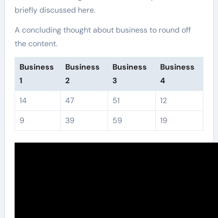
briefly discussed here.
A concluding thought about business to round off
the content.
Business
Business
Business
Business
1
2
3
4
14
47
51
12
9
39
59
19