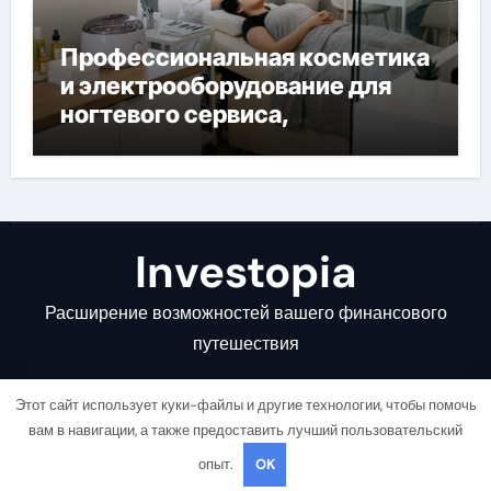
Профессиональная косметика
и электрооборудование для
ногтевого сервиса,
наращивания ресниц и
депиляции
Investopia
Расширение возможностей вашего финансового
путешествия
Этот сайт использует куки-файлы и другие технологии, чтобы помочь
вам в навигации, а также предоставить лучший пользовательский
опыт.
OK
Copyright © All rights reserved
|
Newsair
от
Themeansar
.