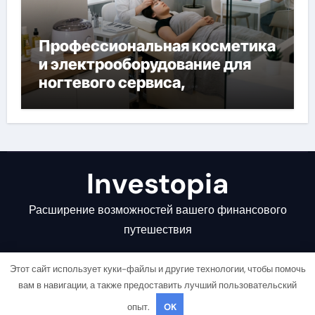
Профессиональная косметика
и электрооборудование для
ногтевого сервиса,
наращивания ресниц и
депиляции
Investopia
Расширение возможностей вашего финансового
путешествия
Этот сайт использует куки-файлы и другие технологии, чтобы помочь
вам в навигации, а также предоставить лучший пользовательский
опыт.
OK
Copyright © All rights reserved
|
Newsair
от
Themeansar
.