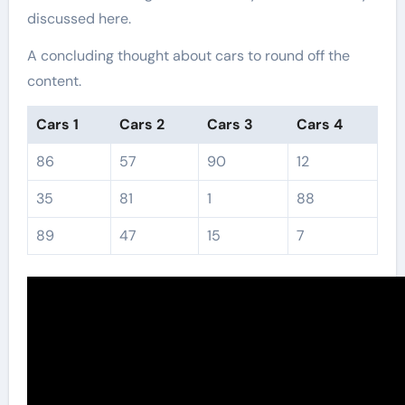
discussed here.
A concluding thought about cars to round off the
content.
Cars 1
Cars 2
Cars 3
Cars 4
86
57
90
12
35
81
1
88
89
47
15
7