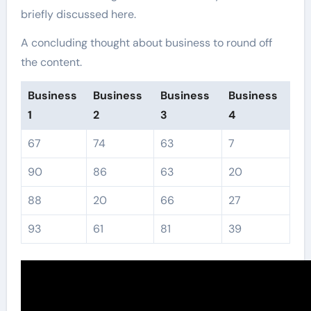
briefly discussed here.
A concluding thought about business to round off
the content.
Business
Business
Business
Business
1
2
3
4
67
74
63
7
90
86
63
20
88
20
66
27
93
61
81
39