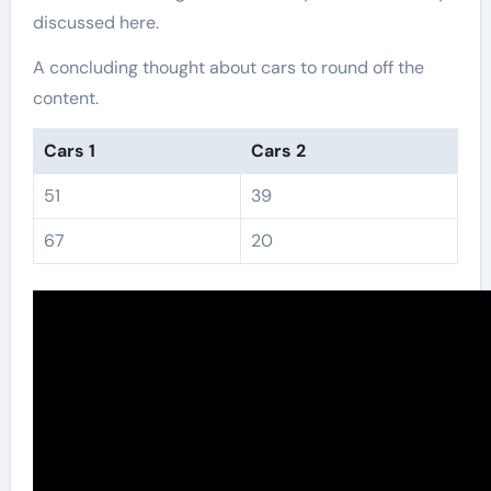
discussed here.
A concluding thought about cars to round off the
content.
Cars 1
Cars 2
51
39
67
20