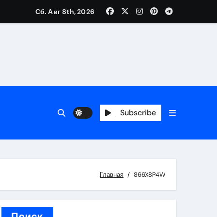
Сб. Авг 8th, 2026
вания ресниц и депиляции
тров
Subscribe
оприятий и обустройства мест отдыха
Главная
866X8P4W
Поиск