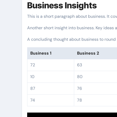
Business Insights
This is a short paragraph about business. It co
Another short insight into business. Key ideas a
A concluding thought about business to round o
Business 1
Business 2
72
63
10
80
87
76
74
78