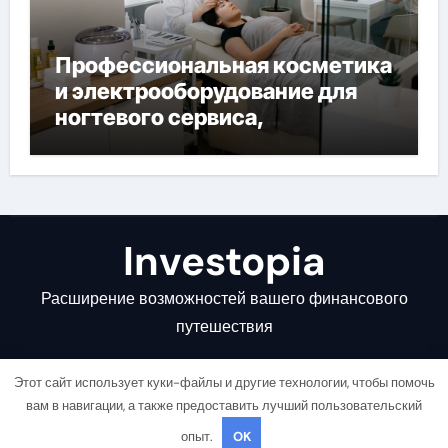
Профессиональная косметика
и электрооборудование для
ногтевого сервиса,
наращивания ресниц и
депиляции
Investopia
Расширение возможностей вашего финансового
путешествия
Этот сайт использует куки-файлы и другие технологии, чтобы помочь
вам в навигации, а также предоставить лучший пользовательский
опыт.
OK
Copyright © All rights reserved
|
Newsair
от
Themeansar
.