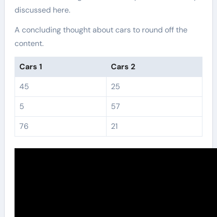
discussed here.
A concluding thought about cars to round off the
content.
Cars 1
Cars 2
45
25
5
57
76
21