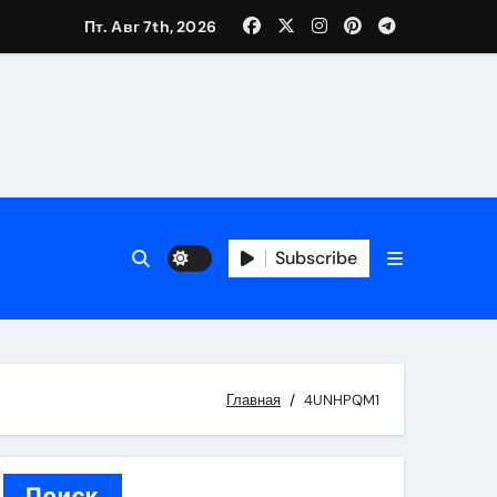
Пт. Авг 7th, 2026
вания ресниц и депиляции
тров
Subscribe
оприятий и обустройства мест отдыха
Главная
4UNHPQM1
Поиск