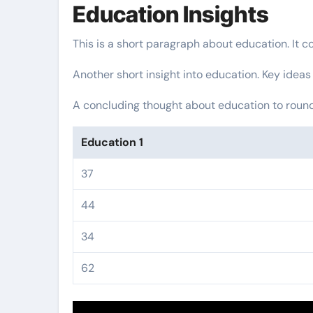
Education Insights
This is a short paragraph about education. It c
Another short insight into education. Key ideas
A concluding thought about education to round 
Education 1
37
44
34
62