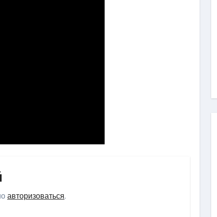
й
мо
авторизоваться
.