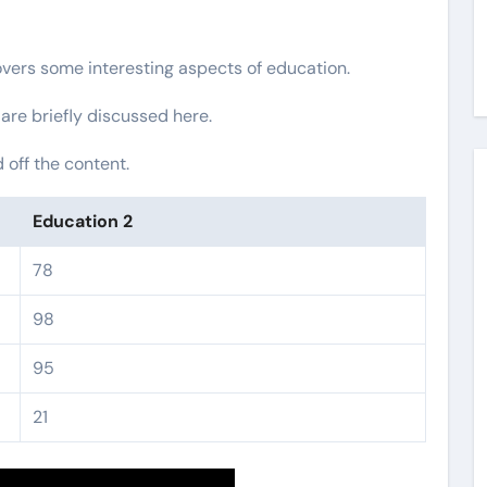
overs some interesting aspects of education.
 are briefly discussed here.
off the content.
Education 2
78
98
95
21