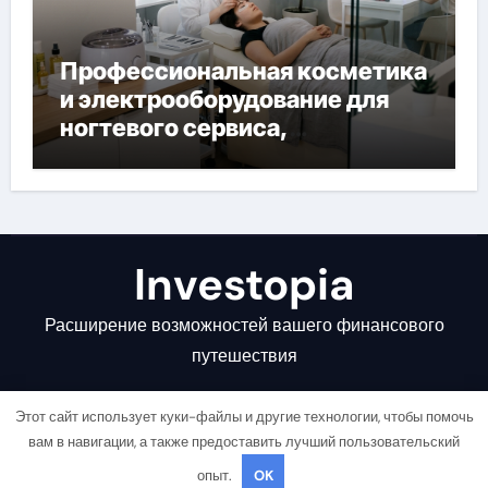
Профессиональная косметика
и электрооборудование для
ногтевого сервиса,
наращивания ресниц и
депиляции
Investopia
Расширение возможностей вашего финансового
путешествия
Этот сайт использует куки-файлы и другие технологии, чтобы помочь
вам в навигации, а также предоставить лучший пользовательский
опыт.
OK
Copyright © All rights reserved
|
Newsair
от
Themeansar
.