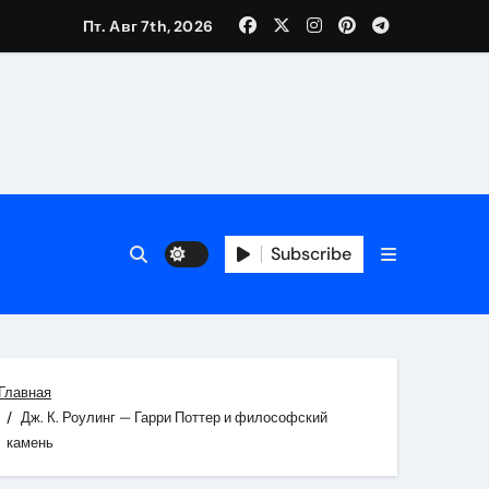
Пт. Авг 7th, 2026
вания ресниц и депиляции
тров
Subscribe
Главная
оприятий и обустройства мест отдыха
Дж. К. Роулинг — Гарри Поттер и философский
камень