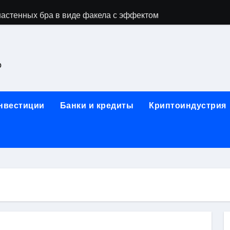
астенных бра в виде факела с эффектом старины
ка и электрооборудование для ногтевого сервиса, наращи
для работы на объектах культурного наследия
о
ние базальтового теплоизоляционного шнура разных диаме
 женской одежды: джемперы, брюки, куртки
инвестиции
Банки и кредиты
Криптоиндустрия
сти для освоения актуальных профессий онлайн
арты для международных расчетов
ования данных назначение и виды
работ от проектной документации до противопожарных мер