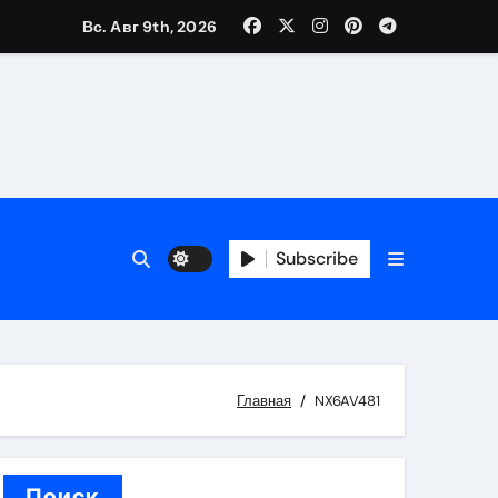
Вс. Авг 9th, 2026
вания ресниц и депиляции
тров
Subscribe
оприятий и обустройства мест отдыха
Главная
NX6AV481
Поиск