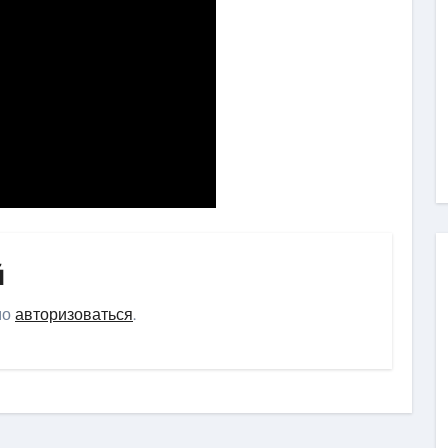
й
мо
авторизоваться
.