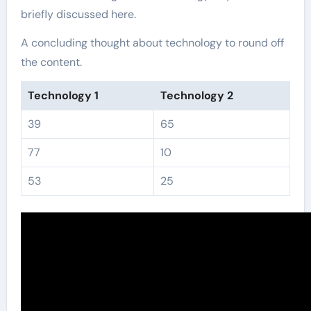
briefly discussed here.
A concluding thought about technology to round off
the content.
Technology 1
Technology 2
39
65
77
10
53
25