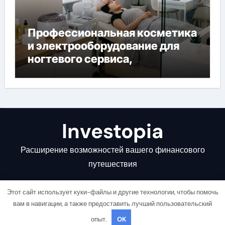
Профессиональная косметика
и электрооборудование для
ногтевого сервиса,
наращивания ресниц и
депиляции
Investopia
Расширение возможностей вашего финансового
путешествия
Этот сайт использует куки-файлы и другие технологии, чтобы помочь
вам в навигации, а также предоставить лучший пользовательский
опыт.
OK
Copyright © All rights reserved
|
Newsair
от
Themeansar
.