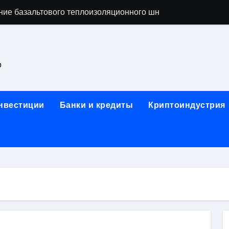
ние базальтового теплоизоляционного шнура разных диаме
 женской одежды: джемперы, брюки, куртки
сти для освоения актуальных профессий онлайн
о
арты для международных расчетов
ования данных назначение и виды
инвестиции
Банки и кредиты
Криптоиндустрия
работ от проектной документации до противопожарных мер