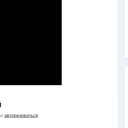
й
мо
авторизоваться
.