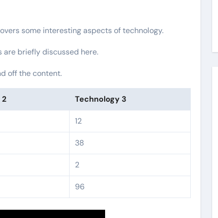
covers some interesting aspects of technology.
s are briefly discussed here.
 off the content.
 2
Technology 3
12
38
2
96