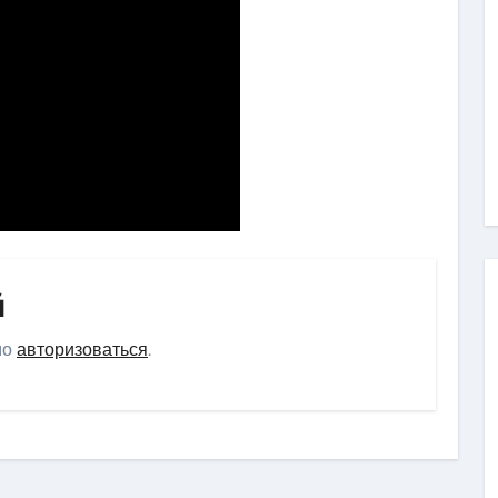
й
мо
авторизоваться
.