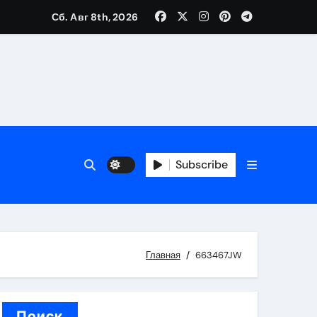
Сб. Авг 8th, 2026
вания ресниц и депиляции
тров
Subscribe
Главная
663467JW
оприятий и обустройства мест отдыха
Поиск