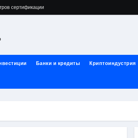
тров сертификации
астенных бра в виде факела с эффектом старины
ка и электрооборудование для ногтевого сервиса, наращи
о
для работы на объектах культурного наследия
ние базальтового теплоизоляционного шнура разных диаме
инвестиции
Банки и кредиты
Криптоиндустрия
 женской одежды: джемперы, брюки, куртки
сти для освоения актуальных профессий онлайн
арты для международных расчетов
ования данных назначение и виды
работ от проектной документации до противопожарных мер