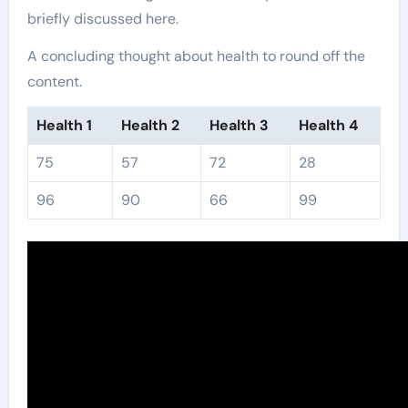
briefly discussed here.
A concluding thought about health to round off the
content.
Health 1
Health 2
Health 3
Health 4
75
57
72
28
96
90
66
99