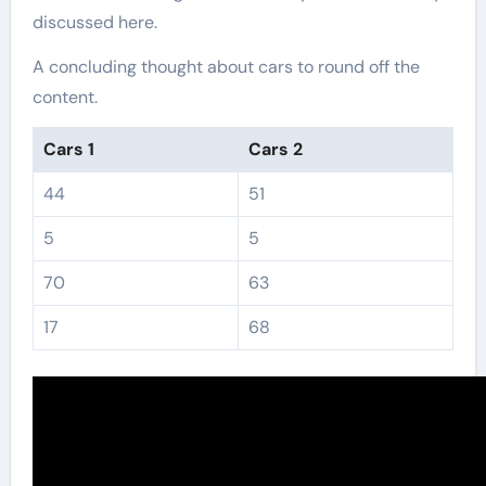
discussed here.
A concluding thought about cars to round off the
content.
Cars 1
Cars 2
44
51
5
5
70
63
17
68