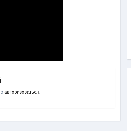
й
мо
авторизоваться
.