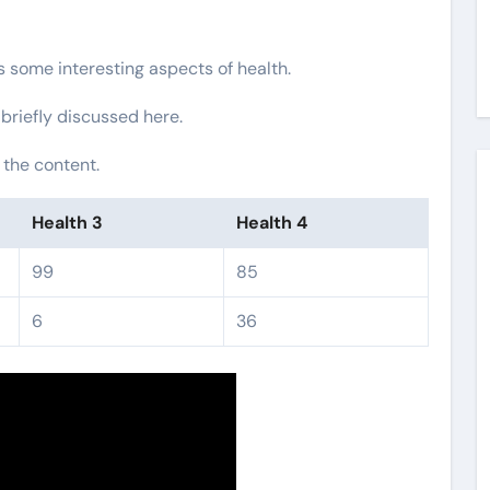
rs some interesting aspects of health.
 briefly discussed here.
 the content.
Health 3
Health 4
99
85
6
36