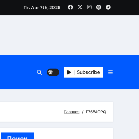
Пт. Авг 7th, 2026
вания ресниц и депиляции
тров
Subscribe
оприятий и обустройства мест отдыха
Главная
F765AOPQ
Поиск