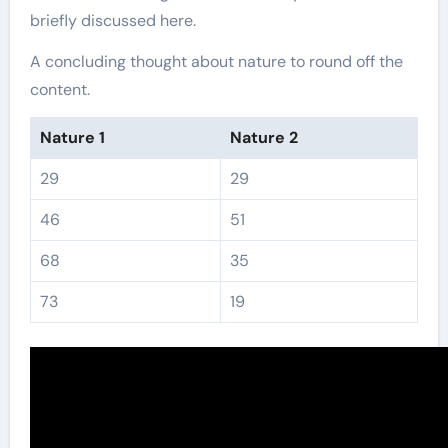
briefly discussed here.
A concluding thought about nature to round off the
content.
Nature 1
Nature 2
29
29
46
51
68
35
73
19