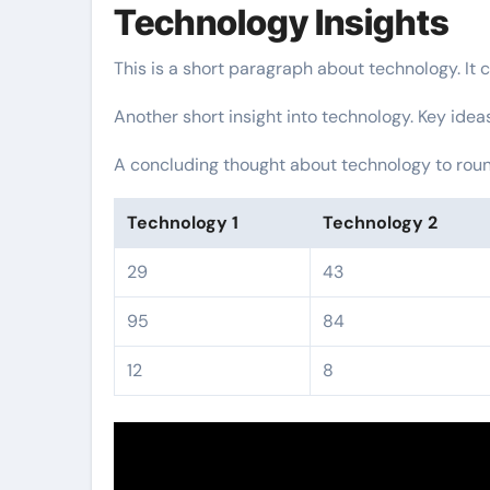
Technology Insights
This is a short paragraph about technology. It 
Another short insight into technology. Key idea
A concluding thought about technology to round
Technology 1
Technology 2
29
43
95
84
12
8