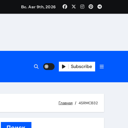
Вс. Авг 9th, 2026
вания ресниц и депиляции
тров
Subscribe
Главная
4SRMCB32
оприятий и обустройства мест отдыха
Поиск