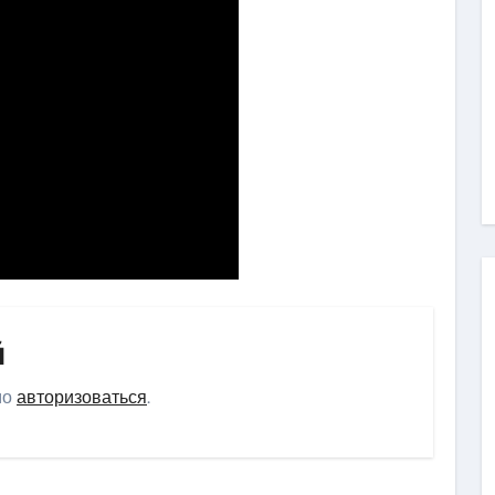
й
мо
авторизоваться
.