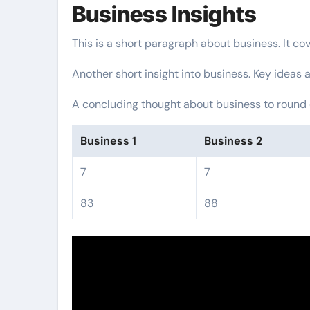
Business Insights
This is a short paragraph about business. It co
Another short insight into business. Key ideas a
A concluding thought about business to round o
Business 1
Business 2
7
7
83
88