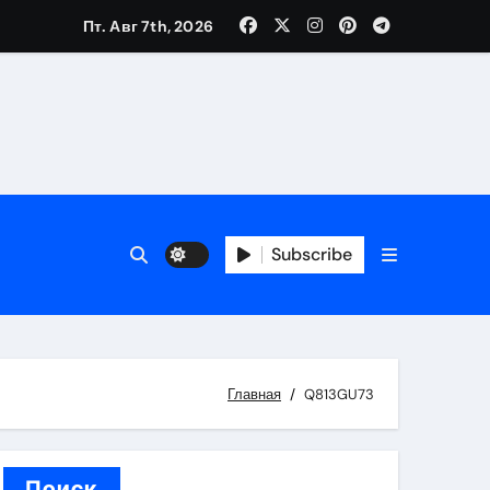
Пт. Авг 7th, 2026
вания ресниц и депиляции
тров
Subscribe
Главная
Q813GU73
оприятий и обустройства мест отдыха
Поиск