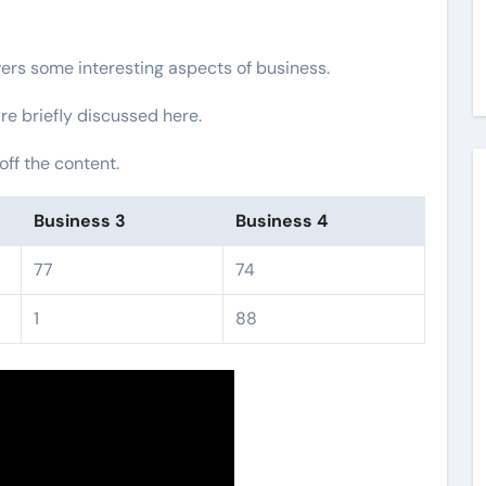
vers some interesting aspects of business.
re briefly discussed here.
ff the content.
Business 3
Business 4
77
74
1
88