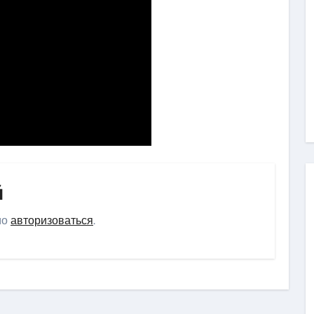
й
мо
авторизоваться
.