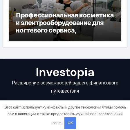
Профессиональная косметика
и электрооборудование для
ногтевого сервиса,
наращивания ресниц и
депиляции
Investopia
Расширение возможностей вашего финансового
путешествия
Этот сайт использует куки-файлы и другие технологии, чтобы помочь
вам в навигации, а также предоставить лучший пользовательский
опыт.
OK
Copyright © All rights reserved
|
Newsair
от
Themeansar
.