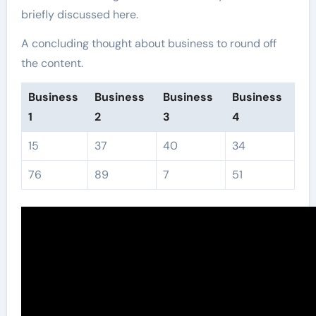
briefly discussed here.
A concluding thought about business to round off
the content.
Business
Business
Business
Business
1
2
3
4
15
37
40
34
76
89
7
51