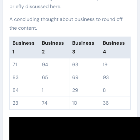
briefly discussed here.
A concluding thought about business to round off
the content.
Business
Business
Business
Business
1
2
3
4
71
94
63
19
83
65
69
93
84
1
29
8
23
74
10
36