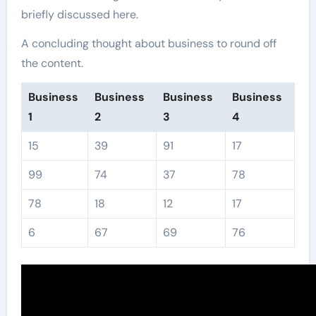
briefly discussed here.
A concluding thought about business to round off
the content.
Business
Business
Business
Business
1
2
3
4
15
39
91
17
99
74
37
78
78
18
12
17
6
67
69
76