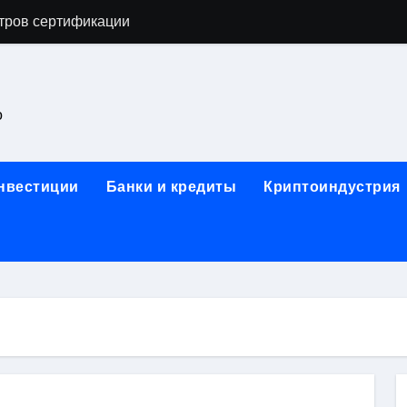
тров сертификации
астенных бра в виде факела с эффектом старины
ка и электрооборудование для ногтевого сервиса, наращи
о
для работы на объектах культурного наследия
ние базальтового теплоизоляционного шнура разных диаме
инвестиции
Банки и кредиты
Криптоиндустрия
 женской одежды: джемперы, брюки, куртки
сти для освоения актуальных профессий онлайн
арты для международных расчетов
ования данных назначение и виды
работ от проектной документации до противопожарных мер