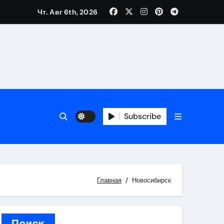
Чт. Авг 6th, 2026
вания ресниц и депиляции
тров
Subscribe
Главная
Новосибирск
оприятий и обустройства мест отдыха
Поиск